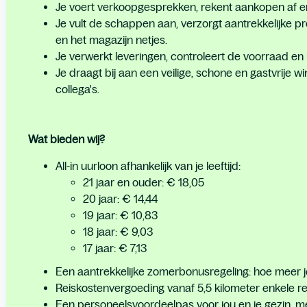
Je voert verkoopgesprekken, rekent aankopen af e
Je vult de schappen aan, verzorgt aantrekkelijke p
en het magazijn netjes.
Je verwerkt leveringen, controleert de voorraad en
Je draagt bij aan een veilige, schone en gastvrije 
collega's.
Wat bieden wij?
All-in uurloon afhankelijk van je leeftijd:
21 jaar en ouder: € 18,05
20 jaar: € 14,44
19 jaar: € 10,83
18 jaar: € 9,03
17 jaar: € 7,13
Een aantrekkelijke zomerbonusregeling: hoe meer je
Reiskostenvergoeding vanaf 5,5 kilometer enkele re
Een personeelsvoordeelpas voor jou en je gezin, 