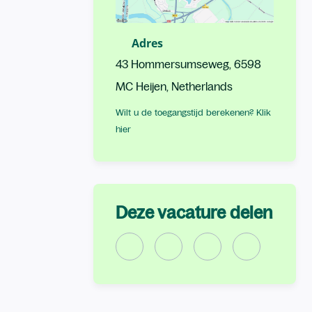
Adres
Locatie
43 Hommersumseweg, 6598
MC Heijen, Netherlands
Wilt u de toegangstijd berekenen? Klik
hier
Deze vacature delen
Deel deze advertentie op LinkedIn (
Deze advertentie delen op X
Deel deze advertenti
Deel deze adv