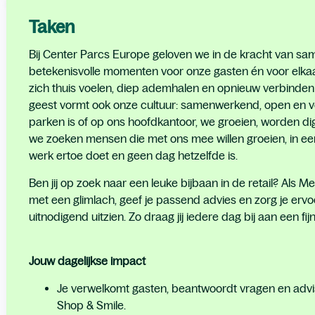
Taken
Bij Center Parcs Europe geloven we in de kracht van sam
betekenisvolle momenten voor onze gasten én voor elk
zich thuis voelen, diep ademhalen en opnieuw verbinden 
geest vormt ook onze cultuur: samenwerkend, open en vo
parken is of op ons hoofdkantoor, we groeien, worden di
we zoeken mensen die met ons mee willen groeien, in een
werk ertoe doet en geen dag hetzelfde is.
Ben jij op zoek naar een leuke bijbaan in de retail? Als
met een glimlach, geef je passend advies en zorg je ervo
uitnodigend uitzien. Zo draag jij iedere dag bij aan een fi
nieuw venster)
 (nieuw venster)
e op Facebook (nieuw venster)
ertentie via e-mail (nieuw venster)
Jouw dagelijkse impact
Je verwelkomt gasten, beantwoordt vragen en advi
Shop & Smile.